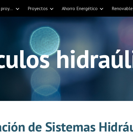
SVN Ingeniería. Consultoría y proyectos en La Rioja
Proyectos
Ahorro Energético
Renovable
ip to main content
Skip to navigat
culos hidraúl
ción de Sistemas Hidráu