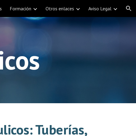
s
Formación
Otros enlaces
Aviso Legal
ion
icos
licos: Tuberías,