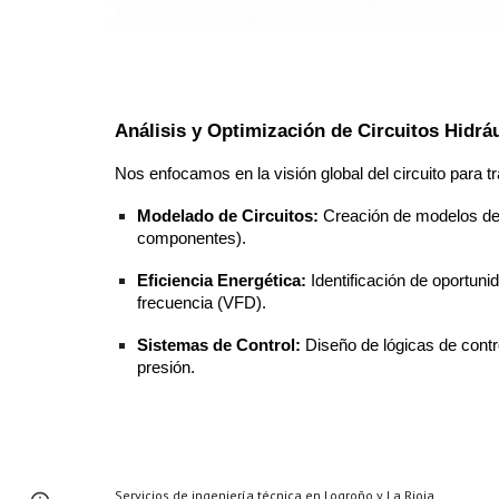
Análisis y Optimización de Circuitos Hidrá
Nos enfocamos en la visión global del circuito para
Modelado de Circuitos:
Creación de modelos deta
componentes).
Eficiencia Energética:
Identificación de oportuni
frecuencia (VFD).
Sistemas de Control:
Diseño de lógicas de contr
presión.
Servicios de ingeniería técnica en Logroño y La Rioja