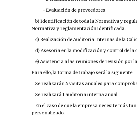
            - Evaluación de proveedores
    b) Identificación de toda la Normativa y regulación aplicable a los productos o servicios que presta la empresa y verificación del cumplimiento de la 
Normativa y reglamentación identificada.
    c) Realización de Auditoria Internas de la Cali
    d) Asesoria en la modificación y control de
    e) Asistencia a las reuniones de revisión por l
Para ello, la forma de trabajo será la siguiente:
    Se realizarán 4 visitas anuales para comprob
    Se realizará 1 auditoria interna anual.
    En el caso de que la empresa necesite más funciones de las propuestas o requiera de un mayor número de visitas anuales, se pude realizar un presupuesto 
personalizado.