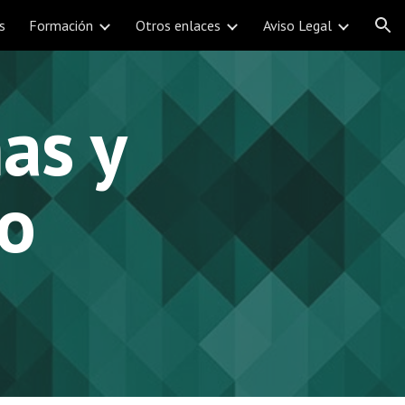
s
Formación
Otros enlaces
Aviso Legal
ion
as y 
 