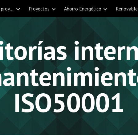
SVN Ingeniería. Consultoría y proyectos en La Rioja
Proyectos
Ahorro Energético
Renovable
ip to main content
Skip to navigat
torías intern
antenimiento
ISO50001