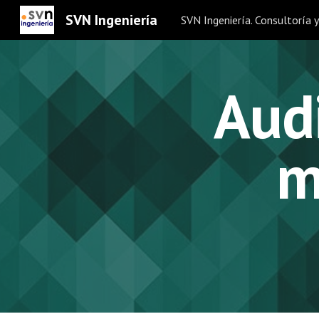
SVN Ingeniería
Sk
Audi
m