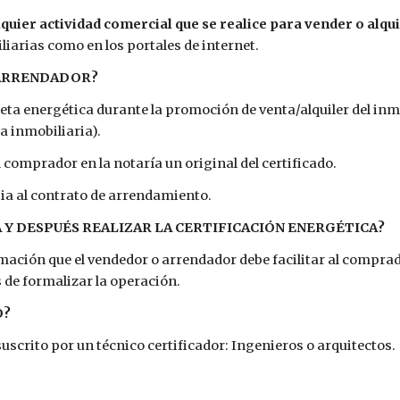
uier actividad comercial que se realice para vender o alquil
liarias como en los portales de internet.
/ARRENDADOR?
ta energética durante la promoción de venta/alquiler del inmue
a inmobiliaria).
 comprador en la notaría un original del certificado.
pia al contrato de arrendamiento.
A Y DESPUÉS REALIZAR LA CERTIFICACIÓN ENERGÉTICA?
ormación que el vendedor o arrendador debe facilitar al comprado
 de formalizar la operación.
O?
suscrito por un técnico certificador: Ingenieros o arquitectos.