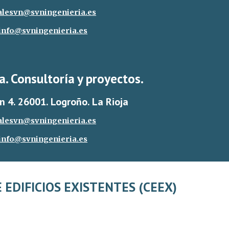
alesvn@svningenieria.es
info@svningenieria.es
a. Consultoría y proyectos.
n 4. 26001. Logroño. La Rioja
alesvn@svningenieria.es
info@svningenieria.es
 EDIFICIOS EXISTENTES (CEEX)