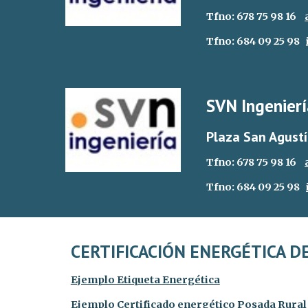
Tfno: 678 75 98 16
Tfno: 684 09 25 98
SVN Ingenierí
Plaza San Agustí
Tfno: 678 75 98 16
Tfno: 684 09 25 98
CERTIFICACIÓN ENERGÉTICA DE
Ejemplo Etiqueta Energética
Ejemplo Certificado energético Posada Rural