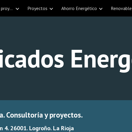
SVN Ingeniería. Consultoría y proyectos en La Rioja
Proyectos
Ahorro Energético
Renovable
ip to main content
Skip to navigat
ficados Energ
a. Consultoría y proyectos.
n 4. 26001. Logroño. La Rioja