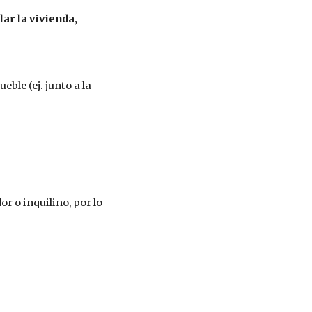
ar la vivienda,
ble (ej. junto a la
r o inquilino, por lo