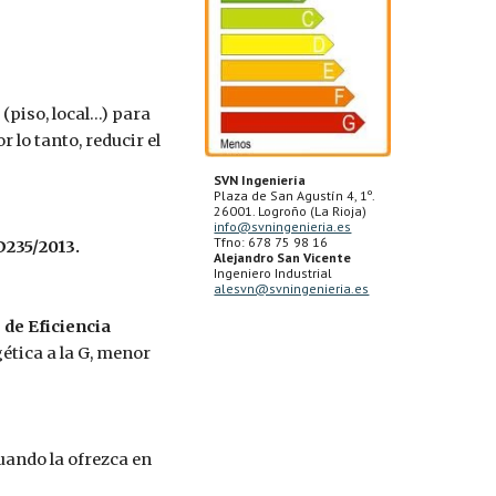
 (piso, local…) para
lo tanto, reducir el
SVN Ingeniería
Plaza de San Agustín 4, 1º.
26001. Logroño (La Rioja)
info@svningenieria.es
Tfno: 678 75 98 16
D235/2013.
Alejandro San Vicente
Ingeniero Industrial
alesvn@svningenieria.es
 de Eficiencia
gética a la G, menor
cuando la ofrezca en