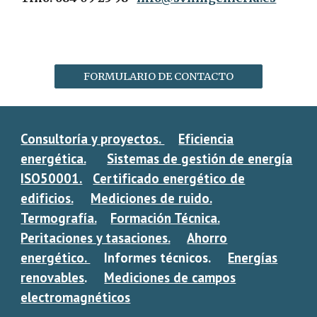
FORMULARIO DE CONTACTO
Consultoría y proyectos.
Eficiencia
energética.
Sistemas de gestión de energía
ISO50001.
Certificado energético de
edificios.
Mediciones de ruido.
Termografía.
Formación Técnica.
Peritaciones y tasaciones.
Ahorro
energético.
Informes técnicos.
Energías
renovables
.
Mediciones de campos
electromagnéticos